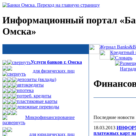
Информационный портал «Б
Омска»
Журнал Banks&Bu
Кредитный 
Словарь
Услуги банков г. Омска
Размещ
Наград
для физических лиц
депозиты (вклады)
Финансов
автокредиты
ипотека
потреб. кредиты
пластиковые карты
денежные переводы
Последние новости
Микрофинансирование
18.03.2013
ИНФОРМ
платежных карт на
для юридических лиц