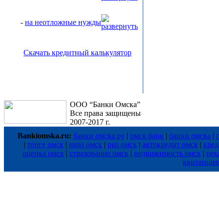
-
на неотложные нужды
Скачать кредитный калькулятор
ООО “Банки Омска”
Все права защищены
2007-2017 г.
Bankiomska.ru:
банки омска.ру
|
омск банк
|
банки омска
|
|
тенге омск
|
евро омск
|
рко омск
|
автокредит омск
|
кред
оценка омск
|
страхование омск
|
недвижимость омск
|
рек
квитанция