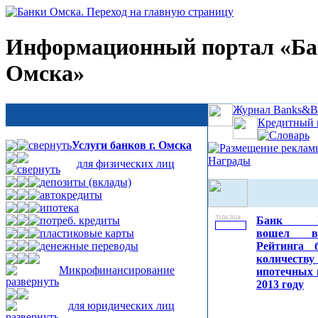
Информационный портал «Б
Омска»
Журнал Banks&Bu
Кредитный 
Словарь
Услуги банков г. Омска
Размещение реклам
Награды
для физических лиц
депозиты (вклады)
автокредиты
ипотека
потреб. кредиты
25.04.2014
Банк У
пластиковые карты
вошел 
денежные переводы
Рейтинга 
количеству
Микрофинансирование
ипотечных 
2013 году
для юридических лиц