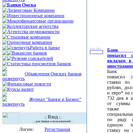
Банки Омска
Лизинговые Компании
Инвестиционные компании
Микрофинансовые организации
Коллекторские агентства
Агентства недвижимости
Страховые компании
Оценочные компании
Работа в банке
14.04.2014
Банк У
Вакансии банков
повысил 
Резюме соискателей
вкладам в
Статистика просмотров банков
иностранно
Банк У
Объявления Омских банков
повысил п
ставки по 
Финансовые новости
рублях, до
Курсы валют
и евро* на 
732 дня в з
Журнал "Банки и Бизнес"
от суммы 
также п
специальны
.: Вход :.
по ряду 
.: для банков и пользователей :.
единую п
Логин:
Регистрация
ставку на 