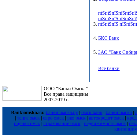
пїЅпїЅпїЅпїЅпїЅпї
пїЅпїЅпїЅпїЅпїЅпї
3.
пїЅпїЅпїЅ пїЅпїЅп
4.
БКС Банк
5.
ЗАО "Банк Сибир
Все банки
ООО “Банки Омска”
Все права защищены
2007-2019 г.
Bankiomska.ru:
банки омска.ру
|
омск банк
|
банки омска
|
|
тенге омск
|
евро омск
|
рко омск
|
автокредит омск
|
кред
оценка омск
|
страхование омск
|
недвижимость омск
|
рек
квитанция