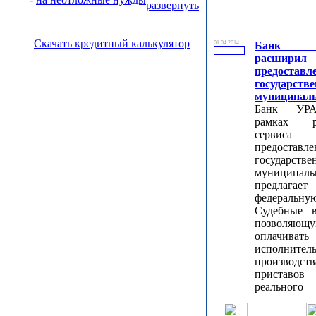
Скачать кредитный калькулятор
01.04.2014
Банк У
расширил 
предоставл
государс
муниципаль
Банк УР
рамках р
серви
предоставл
государс
муниципаль
предлага
федеральну
Судебные в
позволяющ
оплачива
исполнител
производств
приставов
реального