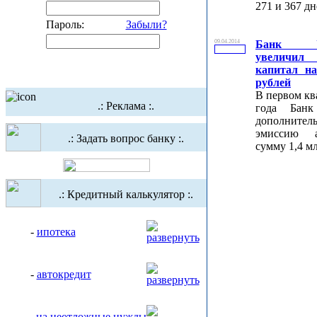
271 и 367 дн
Пароль:
Забыли?
09.04.2014
Банк У
увеличил
капитал на
рублей
В первом кв
.: Реклама :.
года Банк
дополнител
эмиссию 
.: Задать вопрос банку :.
сумму 1,4 м
.: Кредитный калькулятор :.
-
ипотека
-
автокредит
-
на неотложные нужды