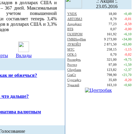
.: Акции :.
кладов в долларах США и
23.05.2016
 – 367 дней. Максимальная
с учетом повышенной
YNDX
18,00
+0,49
ки составляет теперь 3,4%
АВТОВАЗ
8,79
-0,01
дов в долларах США и 3,3%
Аэрофлот
77,23
-0,59
ладов
ВТБ
0,07
-0,00
ГАЗПРОМ
161,92
+6,10
ГМКНорНик
9 273,00
+34,00
ЛУКОЙЛ
2 871,50
+63,00
МТС
258,15
-1,15
ОГК-5
0,70
-0,02
арты
Вклады
Роснефть
321,00
+9,75
Ростел
97,09
+1,59
Сбербанк
123,82
+2,37
как не обжечься?
СевСт
798,90
+21,70
Сургнфгз
35,69
-0,20
Уркалий
163,10
+0,60
 что дальше?
ернатива валютным
Голосование