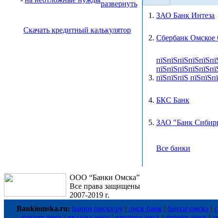
1.
ЗАО Банк Интеза
Скачать кредитный калькулятор
2.
Сбербанк Омское
пїЅпїЅпїЅпїЅпїЅпї
пїЅпїЅпїЅпїЅпїЅпї
3.
пїЅпїЅпїЅ пїЅпїЅп
4.
БКС Банк
5.
ЗАО "Банк Сибир
Все банки
ООО “Банки Омска”
Все права защищены
2007-2019 г.
Bankiomska.ru:
банки омска.ру
|
омск банк
|
банки омска
|
г
кредит омск
|
вклады омск
|
ипотека омск
|
лизинг омск
|
а