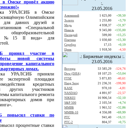
в Омске провёл акцию
:.
зможно!»
23.05.2016
анка УРАЛСИБ в Омске
Алюминий
1 625,00
+39,50
посвящённую Олимпийским
Золото
1 255,80
+3,70
 для давних друзей и
Медь
4 938,37
+31,97
итанников «Специальной
Никель
9 345,00
+135,00
й) общеобразовательной
Палладий
599,00
+15,25
ата №15 II вида» для
Платина
1 030,60
+15,30
етей.
Серебро
17,15
+0,19
Цинк
1 918,50
-4,50
Б принял участие в
.: Биржевые индексы :.
аботы новой системы
23.05.2016
проведение капитального
квартирных домах.
Bovespa
53 585,29
-124,76
анка УРАЛСИБ приняли
Dow (DJIA)
18 107,25
+53,04
те экспертной площадки
FTSE
5 871,83
-40,61
Hang Seng
21 236,31
-199,90
модействия кредитных
KASE
970,10
-4,81
и других участников
NASDAQ
4 891,97
-22,57
темы капитального ремонта
NIKKEI
16 906,54
+32,10
гоквартирных домов при
S&P 500
2 105,54
+4,74
инга».
ММВБ
1 961,52
+32,86
ММВБ-10
4 356,08
+69,99
Б повысил ставки по
РТС
941,40
+16,11
е
РТС-2
804,37
+0,75
высил процентные ставки