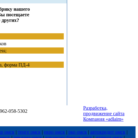
брику нашего
Вы посещаете
 других?
ков
ss;
, форма ПД-4
Разработка,
8-962-058-5302
продвижение сайта
nkiOmska.ru
Компания «adlaim»
ар омск
|
тенге омск
|
евро омск
|
рко омск
|
автокредит омск
|
 омск
|
реклама омск
|
вакансии банков омск
|
журнал омск
|