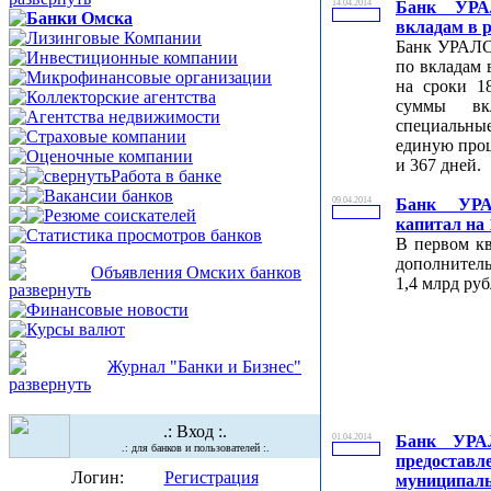
14.04.2014
Банк УРА
Банки Омска
вкладам в 
Лизинговые Компании
Банк УРАЛС
Инвестиционные компании
по вкладам 
Микрофинансовые организации
на сроки 1
Коллекторские агентства
суммы вк
Агентства недвижимости
специальны
Страховые компании
единую проц
Оценочные компании
и 367 дней.
Работа в банке
Вакансии банков
09.04.2014
Банк УРА
Резюме соискателей
капитал на 
Статистика просмотров банков
В первом кв
дополнител
Объявления Омских банков
1,4 млрд руб
Финансовые новости
Курсы валют
Журнал "Банки и Бизнес"
.: Вход :.
01.04.2014
Банк УРА
.: для банков и пользователей :.
предоста
Логин:
Регистрация
муниципаль