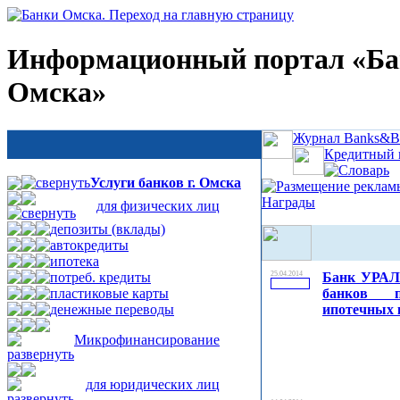
Информационный портал «Б
Омска»
Журнал Banks&Bu
Кредитный 
Словарь
Услуги банков г. Омска
Размещение реклам
Награды
для физических лиц
депозиты (вклады)
автокредиты
ипотека
потреб. кредиты
25.04.2014
Банк УРАЛ
пластиковые карты
банков 
денежные переводы
ипотечных к
Микрофинансирование
для юридических лиц