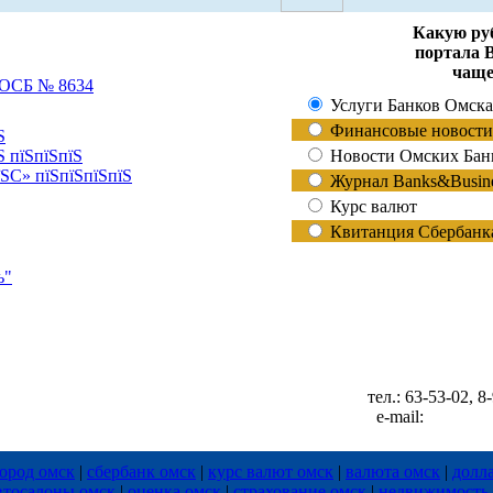
Какую ру
портала 
чаще
 ОСБ № 8634
Услуги Банков Омска
Финансовые новости
Ѕ
Ѕ пїЅпїЅпїЅ
Новости Омских Бан
їЅС» пїЅпїЅпїЅпїЅ
Журнал Banks&Busine
Курс валют
Квитанция Сбербанка
ь"
тел.: 63-53-02, 
e-mail:
info@Ba
ород омск
|
сбербанк омск
|
курс валют омск
|
валюта омск
|
долл
втосалоны омск
|
оценка омск
|
страхование омск
|
недвижимость