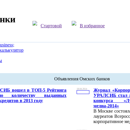
анки
Стартовой
В избранное
siness;
калькулятор
ы
Объявления Омских банков
СИБ вошел в ТОП-5 Рейтинга
18.04.2014
Журнал «Корпор
по количеству выданных
УРАЛСИБ стал л
редитов в 2013 году
конкурса «Л
медиа-2014»
В Москве состоял
лауреатов Всерос
корпоративное ме