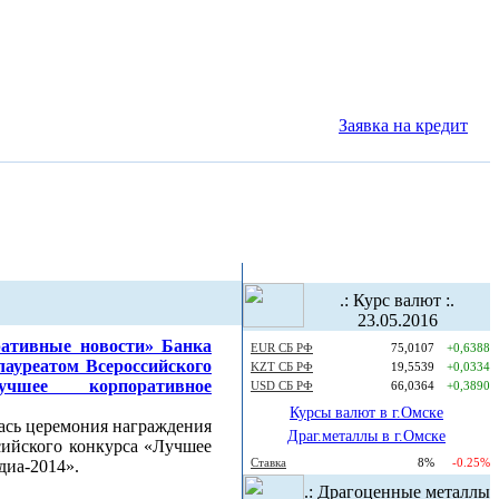
Заявка на кредит
.: Курс валют :.
23.05.2016
ативные новости» Банка
EUR СБ РФ
75,0107
+0,6388
ауреатом Всероссийского
KZT СБ РФ
19,5539
+0,0334
учшее корпоративное
USD СБ РФ
66,0364
+0,3890
Курсы валют в г.Омске
ась церемония награждения
Драг.металлы в г.Омске
сийского конкурса «Лучшее
Ставка
8%
-0.25%
диа-2014».
.: Драгоценные металлы