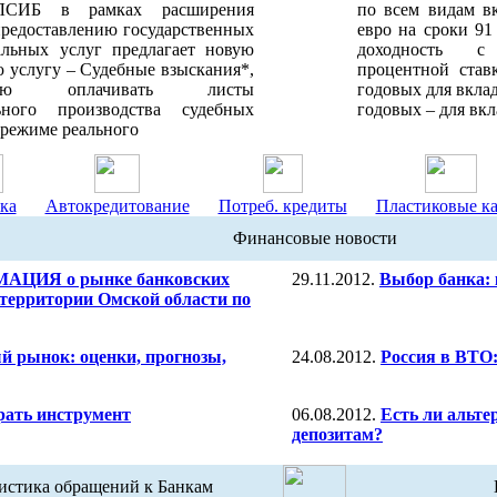
ЛСИБ в рамках расширения
по всем видам в
предоставлению государственных
евро на сроки 91
льных услуг предлагает новую
доходность 
 услугу – Судебные взыскания*,
процентной став
ющую оплачивать листы
годовых для вкла
ьного производства судебных
годовых – для вк
 режиме реального
ка
Автокредитование
Потреб. кредиты
Пластиковые к
Финансовые новости
ЦИЯ о рынке банковских
29.11.2012.
Выбор банка: 
территории Омской области по
 рынок: оценки, прогнозы,
24.08.2012.
Россия в ВТО:
рать инструмент
06.08.2012.
Есть ли альт
депозитам?
истика обращений к Банкам