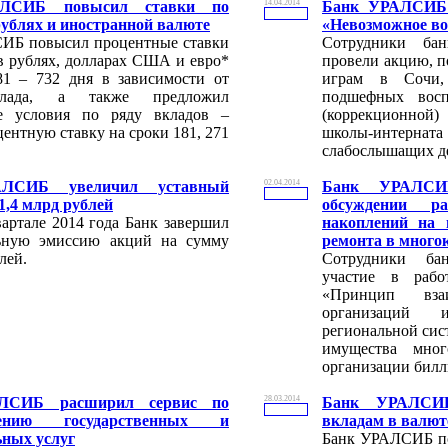
ЛСИБ повысил ставки по
14.04.2014
Банк УРАЛСИБ 
рублях и иностранной валюте
«Невозможное во
ИБ повысил процентные ставки
Сотрудники б
в рублях, долларах США и евро*
провели акцию, 
81 – 732 дня в зависимости от
играм в Сочи,
лада, а также предложил
подшефных восп
е условия по ряду вкладов –
(коррекционно
ентную ставку на сроки 181, 271
школы-интерн
слабослышащих д
ЛСИБ увеличил уставный
02.04.2014
Банк УРАЛСИ
1,4 млрд рублей
обсуждении р
артале 2014 года Банк завершил
накоплений на 
ьную эмиссию акций на сумму
ремонта в много
лей.
Сотрудники б
участие в рабо
«Принцип взаи
организаций 
региональной сис
имущества мно
организации билл
ЛСИБ расширил сервис по
28.03.2014
Банк УРАЛСИ
влению государственных и
вкладам в валют
ных услуг
Банк УРАЛСИБ по