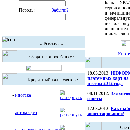
Банк УРА
сервиса по 
Пароль:
Забыли?
и муниципа
федеральную
позволя
исполнител
приставов в
.: Реклама :.
Ипоте
.: Задать вопрос банку :.
18.03.2013.
ИНФОРМА
платежных карт на 
.: Кредитный калькулятор :.
итогам 2012 года
08.11.2012.
Валютный
-
ипотека
советы
17.08.2012.
Как выб
-
автокредит
инвестирования?
Стат
-
на неотложные нужды