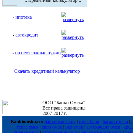
.: Кредитный калькулятор :.
-
ипотека
-
автокредит
-
на неотложные нужды
Скачать кредитный калькулятор
ООО “Банки Омска”
Все права защищены
2007-2017 г.
Bankiomska.ru:
банки омска.ру
|
омск банк
|
банки омска
|
|
тенге омск
|
евро омск
|
рко омск
|
автокредит омск
|
кред
оценка омск
|
страхование омск
|
недвижимость омск
|
рек