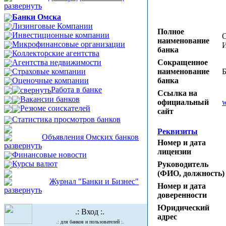
Банки Омска
Лизинговые Компании
Полное
Инвестиционные компании
О
наименование
Микрофинансовые организации
банка
Коллекторские агентства
Сокращенное
Агентства недвижимости
наименование
Страховые компании
банка
Оценочные компании
Работа в банке
Ссылка на
Вакансии банков
официальный
w
Резюме соискателей
сайт
Статистика просмотров банков
Реквизиты
Объявления Омских банков
Номер и дата
лицензии
Финансовые новости
Курсы валют
Руководитель
(ФИО, должность)
Журнал "Банки и Бизнес"
Номер и дата
доверенности
Юридический
.: Вход :.
адрес
.: для банков и пользователей :.