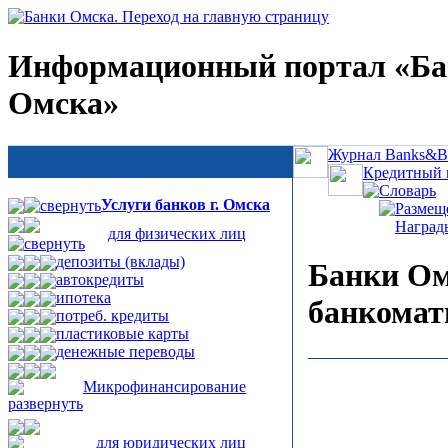
Информационный портал «Б
Омска»
Журнал Banks&Bu
Кредитный 
Словарь
Услуги банков г. Омска
Размещ
Наград
для физических лиц
депозиты (вклады)
Банки Ом
автокредиты
ипотека
банкомат
потреб. кредиты
пластиковые карты
денежные переводы
Микрофинансирование
для юридических лиц