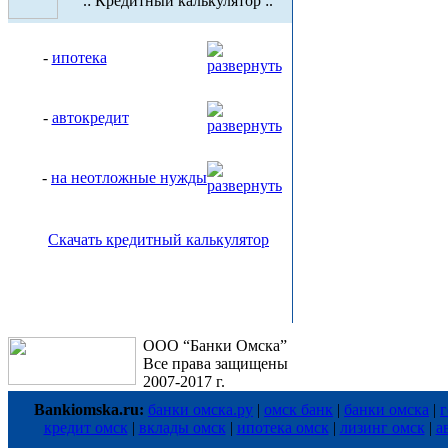
.: Кредитный калькулятор :.
-
ипотека
-
автокредит
-
на неотложные нужды
Скачать кредитный калькулятор
ООО “Банки Омска”
Все права защищены
2007-2017 г.
Bankiomska.ru:
банки омска.ру
|
омск банк
|
банки омска
|
г
кредит омск
|
вклады омск
|
ипотека омск
|
лизинг омск
|
а