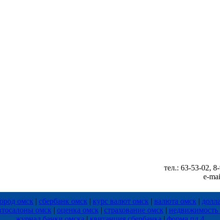
тел.: 63-53-02, 
e-mai
ород омск
|
сбербанк омск
|
курс валют омск
|
валюта омск
|
долл
втосалоны омск
|
оценка омск
|
страхование омск
|
недвижимость
журнал банки омска
|
квитанция сбербанка
|
форма пд 4