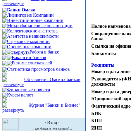
Банки Омска
Лизинговые Компании
Инвестиционные компании
Микрофинансовые организации
Полное наименова
Коллекторские агентства
Сокращенное наи
Агентства недвижимости
банка
Страховые компании
Ссылка на официа
Оценочные компании
Работа в банке
Банкоматы
Вакансии банков
Резюме соискателей
Реквизиты
Статистика просмотров банков
Номер и дата лице
Руководитель (ФИ
Объявления Омских банков
должность)
Финансовые новости
Номер и дата дове
Курсы валют
Юридический адр
Журнал "Банки и Бизнес"
Фактический адре
БИК
КПП
.: Вход :.
ИНН
.: для банков и пользователей :.