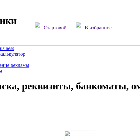
анки
Стартовой
В избранное
siness
калькулятор
ение рекламы
ы
ска, реквизиты, банкоматы, о