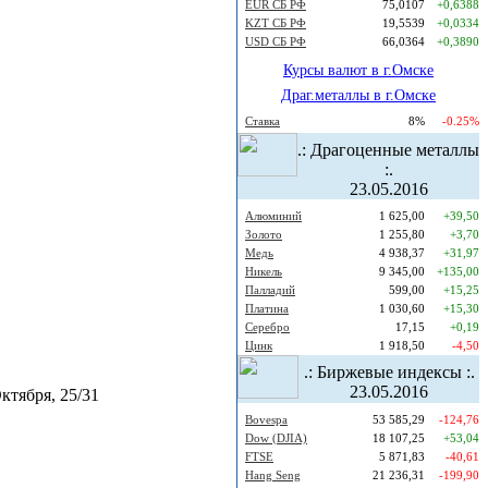
EUR СБ РФ
75,0107
+0,6388
KZT СБ РФ
19,5539
+0,0334
USD СБ РФ
66,0364
+0,3890
Курсы валют в г.Омске
Драг.металлы в г.Омске
Ставка
8%
-0.25%
.: Драгоценные металлы
:.
23.05.2016
Алюминий
1 625,00
+39,50
Золото
1 255,80
+3,70
Медь
4 938,37
+31,97
Никель
9 345,00
+135,00
Палладий
599,00
+15,25
Платина
1 030,60
+15,30
Серебро
17,15
+0,19
Цинк
1 918,50
-4,50
.: Биржевые индексы :.
23.05.2016
ктября, 25/31
Bovespa
53 585,29
-124,76
Dow (DJIA)
18 107,25
+53,04
FTSE
5 871,83
-40,61
Hang Seng
21 236,31
-199,90