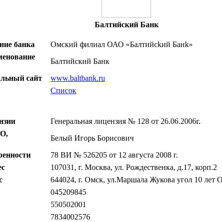
Балтийский Банк
ние банка
Омский филиал ОАО «Балтийсkий Банk»
менование
Балтийский Банк
льный сайт
www.baltbank.ru
Список
нзии
Генеральная лицензия № 128 от 26.06.2006г.
О,
Белый Игорь Борисович
ренности
78 ВИ № 526205 от 12 августа 2008 г.
ес
107031, г. Москва, ул. Рождественка, д.17, корп.2
с
644024, г. Омск, ул.Маршала Жукова угол 10 лет О
045209845
550502001
7834002576