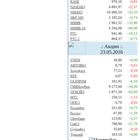
KASE
970,10
-4,81
NASDAQ
4 891,97
-22,57
NIKKEI
16 906,54
+32,10
S&P 500
2 105,54
+4,74
ММВБ
1 961,52
+32,86
ММВБ-10
4 356,08
+69,99
РТС
941,40
+16,11
РТС-2
804,37
+0,75
.: Акции :.
23.05.2016
YNDX
18,00
+0,49
АВТОВАЗ
8,79
-0,01
Аэрофлот
77,23
-0,59
ВТБ
0,07
-0,00
ГАЗПРОМ
161,92
+6,10
ГМКНорНик
9 273,00
+34,00
ЛУКОЙЛ
2 871,50
+63,00
МТС
258,15
-1,15
ОГК-5
0,70
-0,02
Роснефть
321,00
+9,75
Ростел
97,09
+1,59
Сбербанк
123,82
+2,37
СевСт
798,90
+21,70
Сургнфгз
35,69
-0,20
Уркалий
163,10
+0,60