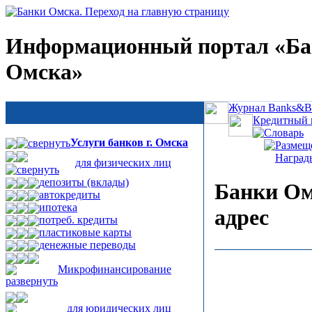
Информационный портал «Б
Омска»
Журнал Banks&Bu
Кредитный 
Словарь
Услуги банков г. Омска
Размещ
Наград
для физических лиц
депозиты (вклады)
Банки Ом
автокредиты
ипотека
адрес
потреб. кредиты
пластиковые карты
денежные переводы
Микрофинансирование
для юридических лиц