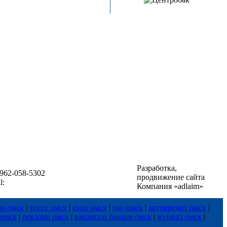
Разработка,
8-962-058-5302
продвижение сайта
l:
Компания «adlaim»
ар омск
|
тенге омск
|
евро омск
|
рко омск
|
автокредит омск
|
 омск
|
реклама омск
|
вакансии банков омск
|
журнал омск
|